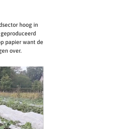
sector hoog in
al geproduceerd
op papier want de
gen over.