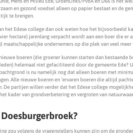
unie, Mens en Milieu Ede, GroenLinks/PvdA en D66 is het wel
rzaam en gezond voedsel alleen op papier bestaat en de gem
tijk te brengen.
van het Edese college dan ook weten hoe het bijvoorbeeld ka
vier hectare) jarenlang verpacht wordt aan een boer die er al
ijl maatschappelijke ondernemers op die plek van veel meer
ieuwe boeren (die groener kunnen starten dan bestaande bo
deden) helemaal niet gefaciliteerd door de gemeente Ede? 
pachtgrond is nu namelijk nog dat alleen boeren met minim
n. Alle nieuwe boeren en ‘ervaren boeren die altijd pachten
n. De partijen willen verder dat het Edese college mogelijk
 het kader van grondverbetering en vergroten van natuurwaard
in Doesburgerbroek?
sing zou volgens de vragenstellers kunnen zijn om de gronde