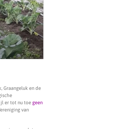
ak, Graangeluk en de
gische
l er tot nu toe
geen
Vereniging van