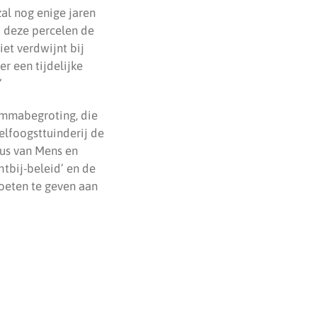
zal nog enige jaren
 deze percelen de
iet verdwijnt bij
r een tijdelijke
”
ammabegroting, die
elfoogsttuinderij de
ius van Mens en
tbij-beleid’ en de
oeten te geven aan