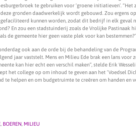
sburgerbroek te gebruiken voor ‘groene initiatieven’. “Het 
l deze gronden daadwerkelijk wordt gebouwd. Zou ergens op
 gefaciliteerd kunnen worden, zodat dit bedrijf in elk geval n
nd? En zou een stadstuinderij zoals de Vrolijke Pastinaak hie
 als de gemeente hier geen vaste plek voor kan bestemmen?
nderdag ook aan de orde bij de behandeling van de Progr
lgend jaar vaststelt. Mens en Milieu Ede brak een lans voor z
eente kan hier echt een verschil maken”, stelde Erik Wessel
ept het college op om inhoud te geven aan het ‘Voedsel Dich
d te helpen en om budgetruimte te creëren om handen en v
E
,
BOEREN
,
MILIEU