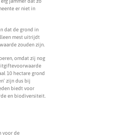
 erg jammer dat zo
eente er niet in
n dat de grond in
leen mest uitrijdt
 waarde zouden zijn.
eren, omdat zij nog
Uitgiftevoorwaarde
aal 10 hectare grond
’ zijn dus bij
heden biedt voor
e en biodiversiteit.
n voor de