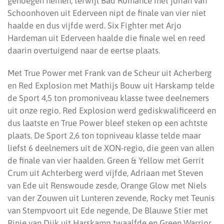
genoegen nemen, terwijl Bad Romance met johan van
Schoonhoven uit Ederveen nipt de finale van vier niet
haalde en dus vijfde werd. Six Fighter met Arjo
Hardeman uit Ederveen haalde die finale wel en reed
daarin overtuigend naar de eertse plaats.
Met True Power met Frank van de Scheur uit Acherberg
en Red Explosion met Mathijs Bouw uit Harskamp telde
de Sport 4,5 ton promoniveau klasse twee deelnemers
uit onze regio. Red Explosion werd gediskwalificeerd en
dus laatste en True Power bleef steken op een achtste
plaats. De Sport 2,6 ton topniveau klasse telde maar
liefst 6 deelnemers uit de XON-regio, die geen van allen
de finale van vier haalden. Green & Yellow met Gerrit
Crum uit Achterberg werd vijfde, Adriaan met Steven
van Ede uit Renswoude zesde, Orange Glow met Niels
van der Zouwen uit Lunteren zevende, Rocky met Teunis
van Stempvoort uit Ede negende, De Blauwe Stier met
Rinie van Dijk uit Harskamp twaalfde en Green Warrior