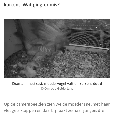
kuikens. Wat ging er mis?
Drama in nestkast: moedervogel valt en kuikens dood
© Omroep Gelderland
Op de camerabeelden zien we de moeder snel met haar
vleugels klappen en daarbij raakt ze haar jongen, die