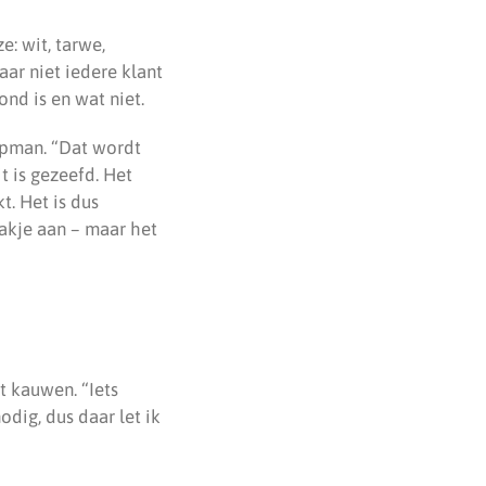
: wit, tarwe,
aar niet iedere klant
nd is en wat niet.
mpman. “Dat wordt
 is gezeefd. Het
t. Het is dus
akje aan – maar het
t kauwen. “Iets
dig, dus daar let ik