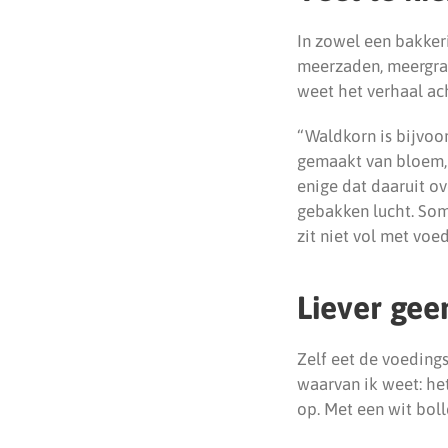
In zowel een bakkeri
meerzaden, meergrane
weet het verhaal ach
“Waldkorn is bijvo
gemaakt van bloem, 
enige dat daaruit ov
gebakken lucht. Som
zit niet vol met voe
Liever gee
Zelf eet de voeding
waarvan ik weet: het
op. Met een wit boll