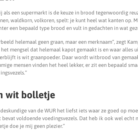
j als een supermarkt is de keuze in brood tegenwoordig reuze
n, waldkorn, volkoren, spelt: je kunt heel wat kanten op. M
ter een bepaald type brood en vult in gedachten in wat gezo
orbeeld helemaal geen graan, maar een merknaam”, zegt Ka
het mengsel dat helemaal kapot gemaakt is en waar alles uit
erblijft is wit graanpoeder. Daar wordt witbrood van gemaak
mige mensen vinden het heel lekker, er zit een bepaald sma
dingsvezels.”
n wit bolletje
sdeskundige van de WUR het liefst iets waar ze goed op moe
 bevat voldoende voedingsvezels. Dat heb ik ook wel echt no
etje doe je mij geen plezier.”