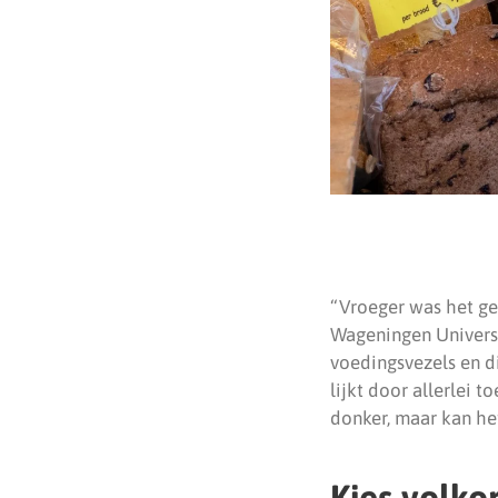
“Vroeger was het g
Wageningen Universi
voedingsvezels en d
lijkt door allerlei 
donker, maar kan het
Kies volko