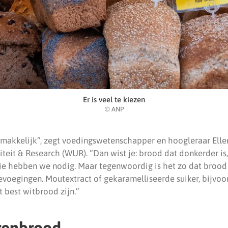
Er is veel te kiezen
© ANP
emakkelijk”, zegt voedingswetenschapper en hoogleraar El
teit & Research (WUR). “Dan wist je: brood dat donkerder is
ie hebben we nodig. Maar tegenwoordig is het zo dat broo
toevoegingen. Moutextract of gekaramelliseerde suiker, bijvoor
 best witbrood zijn.”
renbrood