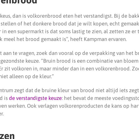
keus, dan is volkorenbrood eten het verstandigst. Bij de bakk
stellen of het donkere brood dat je wilt kopen, echt gemaakt
in een supermarkt is dat soms lastig te zien, al zetten ze e
lk meel het brood gemaakt is”, heeft Kampman ervaren.
t aan te vragen, zoek dan vooral op de verpakking van het br
de gezondste keuze. “Bruin brood is een combinatie van bloem
r zit volkoren in, maar minder dan in een volkorenbrood. Zoe
 niet alleen op de kleur.”
trum zegt dat de bruine kleur van brood niet altijd iets ze
d is
de verstandigste keuze
: het bevat de meeste voedingsst
ven werken. Ook verlagen volkorenproducten de kans op hart
r.
ezen