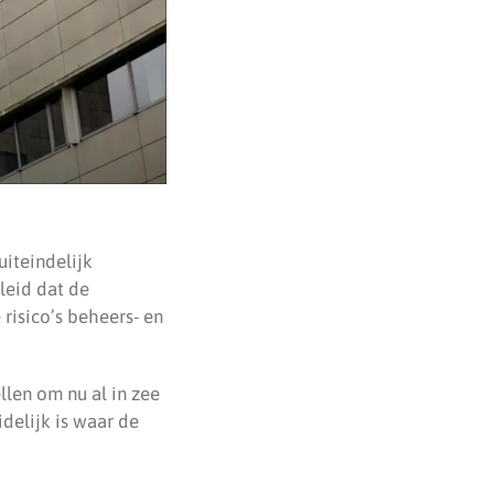
iteindelijk
eleid dat de
 risico’s beheers- en
ellen om nu al in zee
delijk is waar de