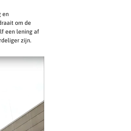
g en
draait om de
f een lening af
eliger zijn.