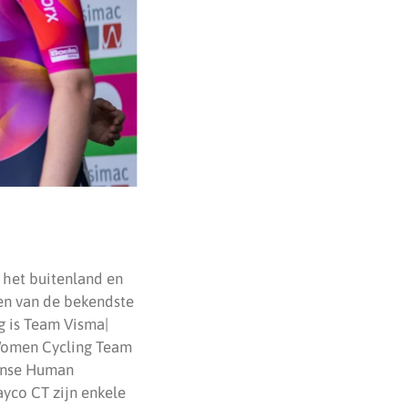
 het buitenland en
en van de bekendste
g is Team Visma|
 Women Cycling Team
anse Human
yco CT zijn enkele