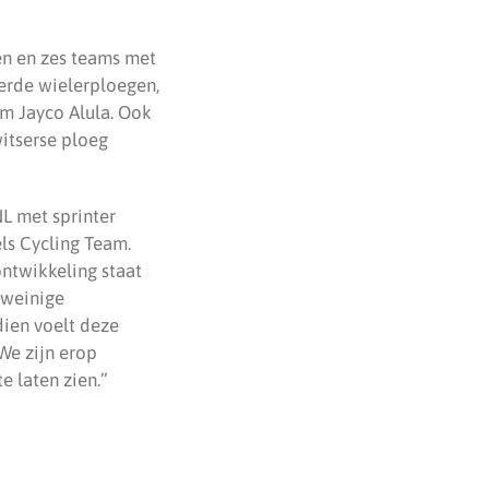
en en zes teams met
erde wielerploegen,
am Jayco Alula. Ook
witserse ploeg
L met sprinter
ls Cycling Team.
ntwikkeling staat
 weinige
dien voelt deze
 We zijn erop
e laten zien.”