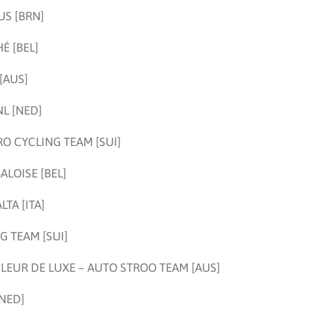
US [BRN]
É [BEL]
[AUS]
L [NED]
RO CYCLING TEAM [SUI]
ALOISE [BEL]
LTA [ITA]
 TEAM [SUI]
CLEUR DE LUXE – AUTO STROO TEAM [AUS]
[NED]