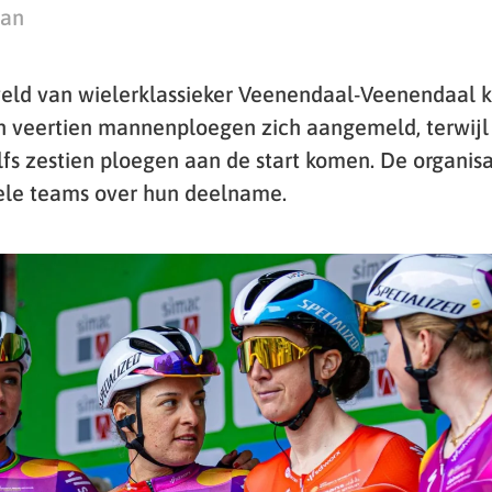
man
ld van wielerklassieker Veenendaal-Veenendaal kr
 veertien mannenploegen zich aangemeld, terwijl 
s zestien ploegen aan de start komen. De organisat
ele teams over hun deelname.