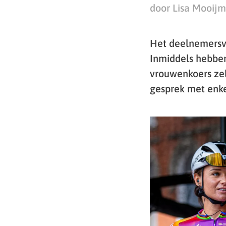
door Lisa Mooij
Het deelnemersve
Inmiddels hebben
vrouwenkoers zelf
gesprek met enk