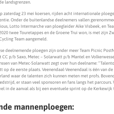
de landsgrenzen.
op zaterdag 23 mei koersen, rijden acht internationale ploeg
entie. Onder de buitenlandse deelnemers vallen gerenomme
ious, Lotto Intermarche van ploegleider Aike Visbeek, en Te
 2020 twee Touretappes en de Groene Trui won, is met zijn Z
 Cycling Team aangemeld.
se deelnemende ploegen zijn onder meer Team Picnic PostN
t CC p/b Saxo, Metec – Solarwatt p/b Mantel en Volkerwesse
nssen van Metec-Solarwatt zegt over hun deelname: “Talento
t op de eerste plaats. Veenendaal-Veenendaal is één van de
rland waar de talenten zich kunnen meten met profs. Boven
edstrijd, er staan veel sponsoren en fans langs het parcours.
 in de aanval als bij een eventuele sprint op de Kerkewijk t
nde mannenploegen: