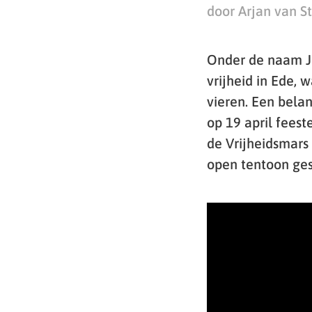
door Arjan van S
Onder de naam Jo
vrijheid in Ede,
vieren. Een belan
op 19 april fees
de Vrijheidsmars
open tentoon ges