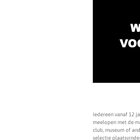
Iedereen vanaf 12 j
meelopen met de mar
club, museum of and
selectie plaatsvinde