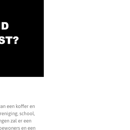
an een koffer en
eniging, school,
gen zal er een
e bewoners en een