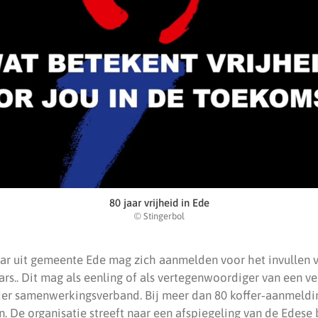
80 jaar vrijheid in Ede
© Stingerbol
aar uit gemeente Ede mag zich aanmelden voor het invullen v
s.. Dit mag als eenling of als vertegenwoordiger van een ver
er samenwerkingsverband. Bij meer dan 80 koffer‑aanmeldin
n. De organisatie streeft naar een afspiegeling van de Edes