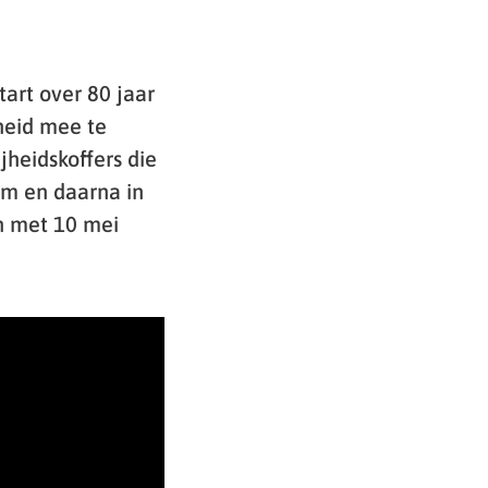
art over 80 jaar
heid mee te
jheidskoffers die
um en daarna in
n met 10 mei