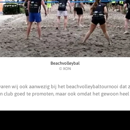
Beachvolleybal
© XON
waren wij ook aanwezig bij het beachvolleybaltournooi dat z
n club goed te promoten, maar ook omdat het gewoon heel 