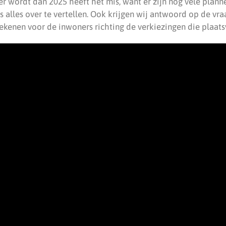
er wordt dan 2025 heeft het mis, want er zijn nog vele plan
 alles over te vertellen. Ook krijgen wij antwoord op de vr
ekenen voor de inwoners richting de verkiezingen die plaats