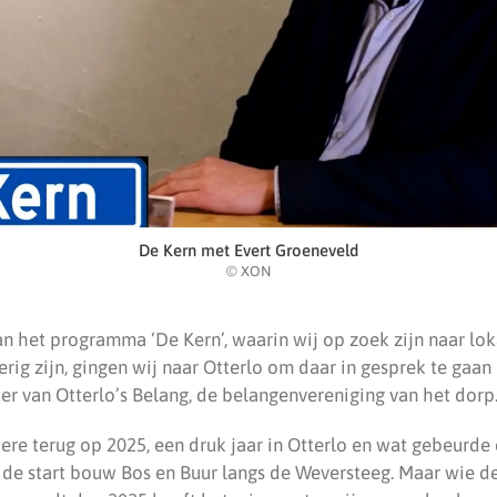
De Kern met Evert Groeneveld
© XON
an het programma ‘De Kern’, waarin wij op zoek zijn naar lo
rig zijn, gingen wij naar Otterlo om daar in gesprek te gaan
er van Otterlo’s Belang, de belangenvereniging van het dorp
ere terug op 2025, een druk jaar in Otterlo en wat gebeurde 
p de start bouw Bos en Buur langs de Weversteeg. Maar wie d