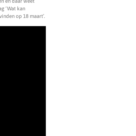
nen en daar weet
aag ‘Wat kan
vinden op 18 maart’.