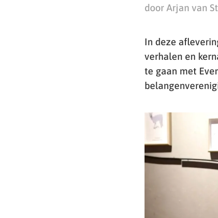
door Arjan van S
In deze afleverin
verhalen en kerna
te gaan met Evert
belangenverenigi