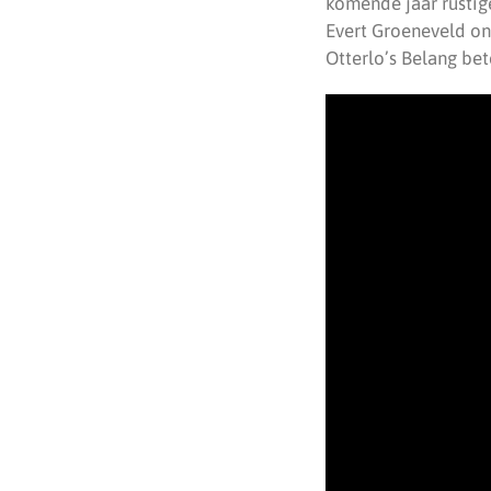
komende jaar rustig
Evert Groeneveld ons
Otterlo’s Belang bet