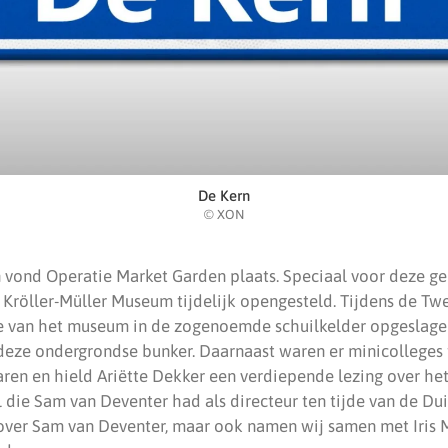
De Kern
© XON
n vond Operatie Market Garden plaats. Speciaal voor deze g
t Kröller-Müller Museum tijdelijk opengesteld. Tijdens de T
ie van het museum in de zogenoemde schuilkelder opgeslag
ze ondergrondse bunker. Daarnaast waren er minicolleges 
ren en hield Ariëtte Dekker een verdiepende lezing over he
l die Sam van Deventer had als directeur ten tijde van de Dui
 over Sam van Deventer, maar ook namen wij samen met Iris 