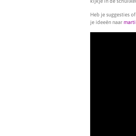
kijkje in de schuilke
Heb je suggesties o
je ideeën naar
mart