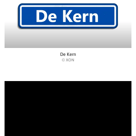
De Kern
© XON