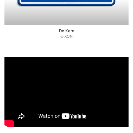
De Kern
© XON