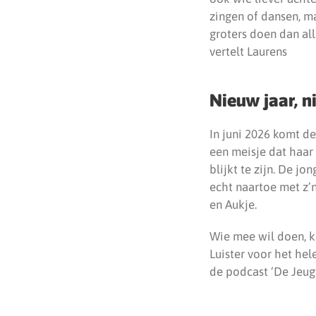
zingen of dansen, m
groters doen dan al
vertelt Laurens
Nieuw jaar, n
In juni 2026 komt d
een meisje dat haar 
blijkt te zijn. De jo
echt naartoe met z’
en Aukje.
Wie mee wil doen, k
Luister voor het he
de podcast ‘De Jeug