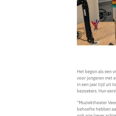
Het begon als een v
voor jongeren met e
in een jaar tijd ui
bezoekers. Hun eers
“Muziektheater Veen
behoefte hebben aan
ook wie liever achte