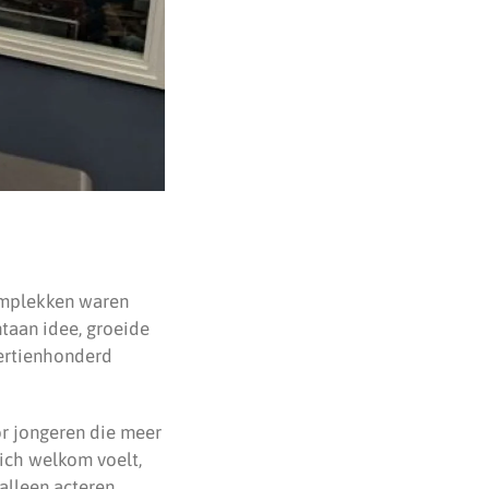
umplekken waren
ntaan idee, groeide
dertienhonderd
or jongeren die meer
ich welkom voelt,
alleen acteren,