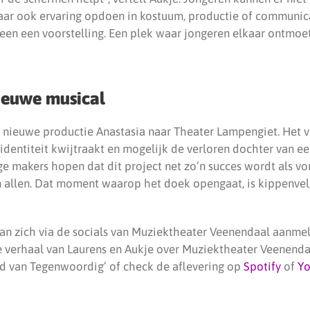
aar ook ervaring opdoen in kostuum, productie of communica
leen een voorstelling. Een plek waar jongeren elkaar ontmoe
ieuwe musical
e nieuwe productie Anastasia naar Theater Lampengiet. Het 
identiteit kwijtraakt en mogelijk de verloren dochter van ee
nge makers hopen dat dit project net zo’n succes wordt als vori
n allen. Dat moment waarop het doek opengaat, is kippenvel,
an zich via de socials van Muziektheater Veenendaal aanmel
le verhaal van Laurens en Aukje over Muziektheater Veenenda
d van Tegenwoordig’ of check de aflevering op
Spotify
of
Y