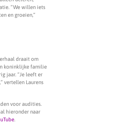
tie. “We willen iets
ten en groeien,”
verhaal draait om
n koninklijke familie
g jaar. “Je leeft er
” vertellen Laurens
den voor audities.
al hieronder naar
ouTube
.