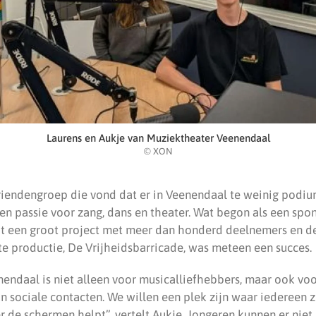
Laurens en Aukje van Muziektheater Veenendaal
© XON
riendengroep die vond dat er in Veenendaal te weinig podi
en passie voor zang, dans en theater. Wat begon als een spo
t tot een groot project met meer dan honderd deelnemers en 
te productie, De Vrijheidsbarricade, was meteen een succes.
endaal is niet alleen voor musicalliefhebbers, maar ook vo
 sociale contacten. We willen een plek zijn waar iedereen z
r de schermen helpt”, vertelt Aukje. Jongeren kunnen er niet 