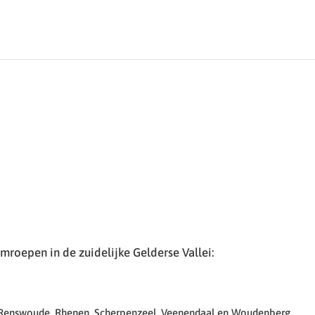
roepen in de zuidelijke Gelderse Vallei:
 Renswoude, Rhenen, Scherpenzeel, Veenendaal en Woudenberg