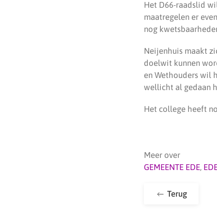
Het D66-raadslid wi
maatregelen er event
nog kwetsbaarheden
Neijenhuis maakt zi
doelwit kunnen word
en Wethouders wil h
wellicht al gedaan h
Het college heeft n
Meer over
GEMEENTE EDE
,
ED
Terug