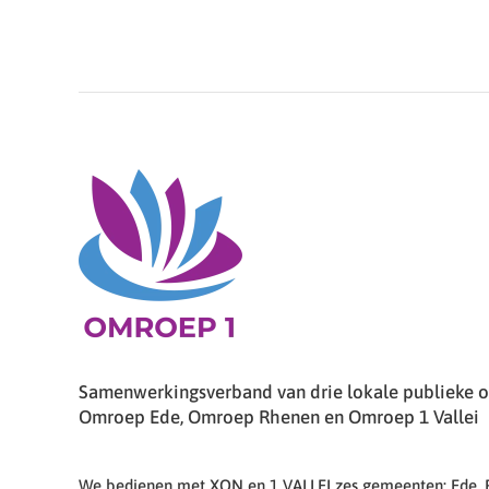
Samenwerkingsverband van drie lokale publieke om
Omroep Ede, Omroep Rhenen en Omroep 1 Vallei
We bedienen met XON en 1 VALLEI zes gemeenten: Ede,