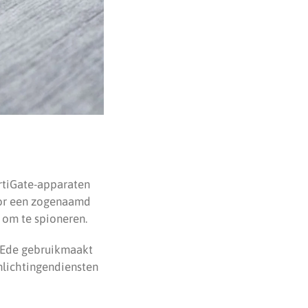
rtiGate-apparaten
oor een zogenaamd
 om te spioneren.
 Ede gebruikmaakt
nlichtingendiensten