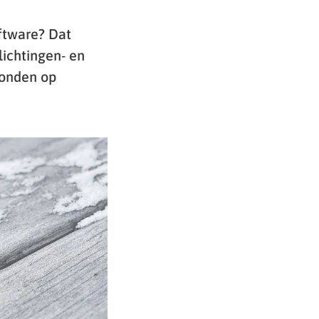
ftware? Dat
lichtingen- en
vonden op