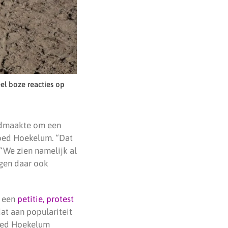
el boze reacties op
ndmaakte om een
goed Hoekelum. “Dat
 “We zien namelijk al
jgen daar ook
t een
petitie, protest
at aan populariteit
goed Hoekelum