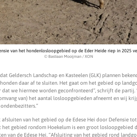
fensie van het hondenlosloopgebied op de Eder Heide riep in 2025 ve
© Bastiaan Mooijman / XON
dat Geldersch Landschap en Kasteelen (GLK) plannen beke
honden daar af te sluiten. Het gaat om het gebied op land
er dat we hiermee worden geconfronteerd”, schrijft de partij.
e omvang van) het aantal losloopgebieden afneemt en wij kri
hondenbezitters.”
t afsluiten van het gebied op de Edese Hei door Defensie to
ist het gebied rondom Hoekelum is een groot losloopgebied d
iten van de Edese Hei. “Afsluiting van het gebied rond land