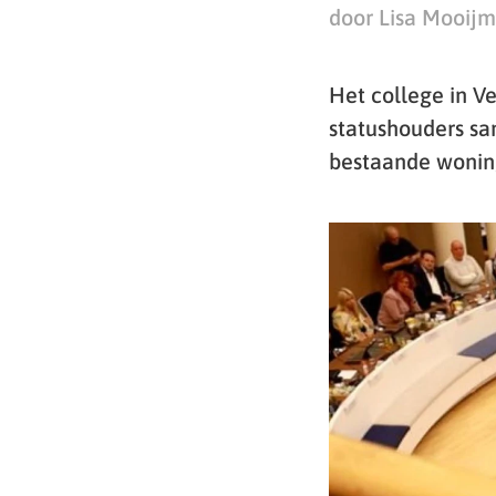
door Lisa Mooij
Het college in V
statushouders sa
bestaande woning