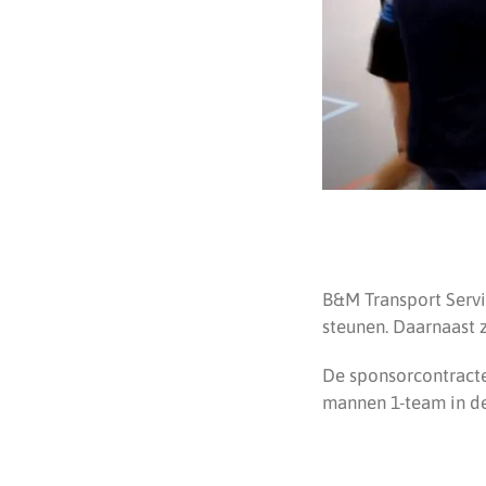
B&M Transport Servi
steunen. Daarnaast 
De sponsorcontracte
mannen 1-team in de