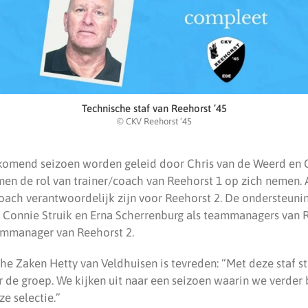
Technische staf van Reehorst ’45
© CKV Reehorst ’45
 komend seizoen worden geleid door Chris van de Weerd en C
men de rol van trainer/coach van Reehorst 1 op zich nemen. 
coach verantwoordelijk zijn voor Reehorst 2. De ondersteun
t Connie Struik en Erna Scherrenburg als teammanagers van R
ammanager van Reehorst 2.
he Zaken Hetty van Veldhuisen is tevreden: “Met deze staf s
 de groep. We kijken uit naar een seizoen waarin we verde
e selectie.”