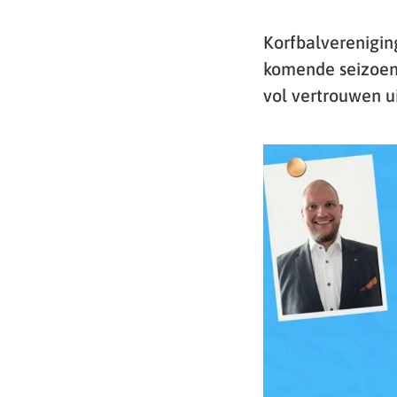
Korfbalvereniging
komende seizoen 
vol vertrouwen ui