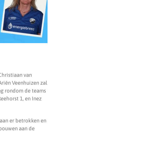
hristiaan van
Ariën Veenhuizen zal
ing rondom de teams
eehorst 1, en Inez
taan er betrokken en
r bouwen aan de