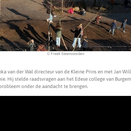
© Freek Steenvoorden
ka van der Wal directeur van de Kleine Prins en met Jan Wi
ie. Hij stelde raadsvragen aan het Edese college van Burgem
probleem onder de aandacht te brengen.