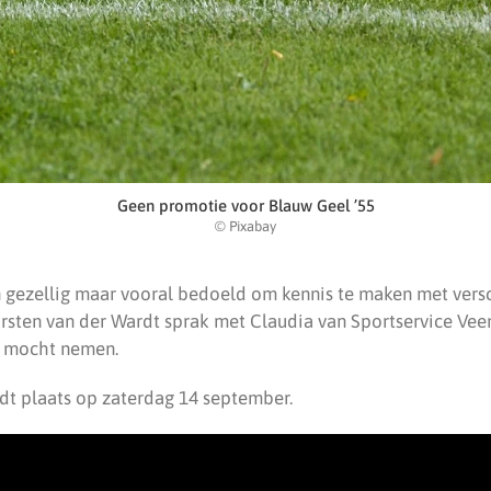
Geen promotie voor Blauw Geel ’55
© Pixabay
en gezellig maar vooral bedoeld om kennis te maken met vers
rsten van der Wardt sprak met Claudia van Sportservice Vee
t mocht nemen.
ndt plaats op zaterdag 14 september.