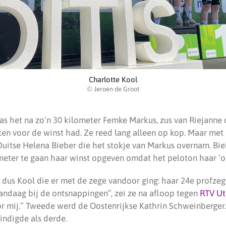
Charlotte Kool
© Jeroen de Groot
was het na zo’n 30 kilometer Femke Markus, zus van Riejanne 
en voor de winst had. Ze reed lang alleen op kop. Maar met 
Duitse Helena Bieber die het stokje van Markus overnam. Bie
eter te gaan haar winst opgeven omdat het peloton haar ‘op
 dus Kool die er met de zege vandoor ging: haar 24e profzeg
vandaag bij de ontsnappingen”, zei ze na afloop tegen
RTV Ut
or mij.” Tweede werd de Oostenrijkse Kathrin Schweinberger
ndigde als derde.