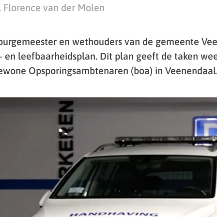
, Florence van der Molen
 burgemeester en wethouders van de gemeente Ve
- en leefbaarheidsplan. Dit plan geeft de taken we
ewone Opsporingsambtenaren (boa) in Veenendaal