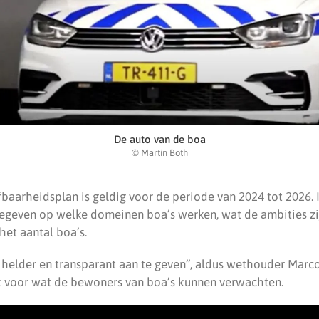
De auto van de boa
© Martin Both
fbaarheidsplan is geldig voor de periode van 2024 tot 2026. 
geven op welke domeinen boa’s werken, wat de ambities zi
et aantal boa’s.
 helder en transparant aan te geven”, aldus wethouder Marc
ok voor wat de bewoners van boa’s kunnen verwachten.