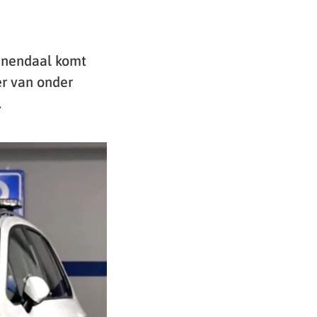
enendaal komt
er van onder
.