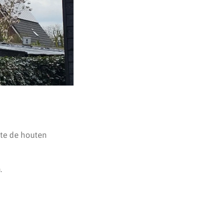
kte de houten
.