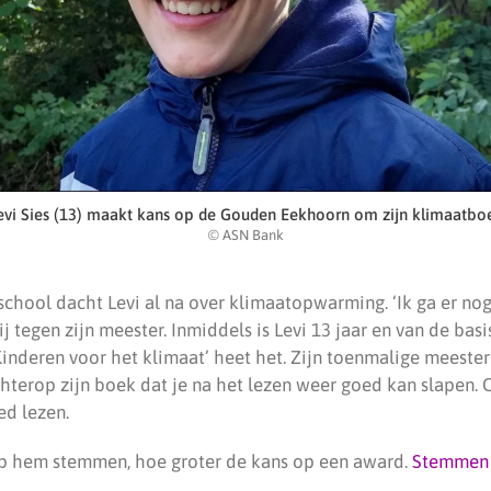
evi Sies (13) maakt kans op de Gouden Eekhoorn om zijn klimaatbo
© ASN Bank
sschool dacht Levi al na over klimaatopwarming. ‘Ik ga er no
hij tegen zijn meester. Inmiddels is Levi 13 jaar en van de basi
Kinderen voor het klimaat’ heet het. Zijn toenmalige meester
chterop zijn boek dat je na het lezen weer goed kan slapen.
d lezen.
 hem stemmen, hoe groter de kans op een award.
Stemmen