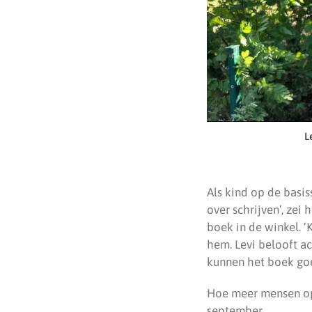
L
Als kind op de basi
over schrijven’, zei 
boek in de winkel. ‘
hem. Levi belooft a
kunnen het boek goe
Hoe meer mensen op
september.