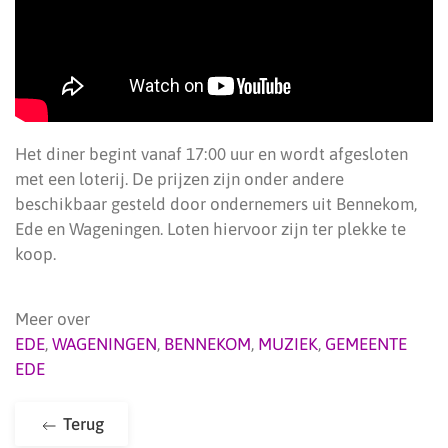
Het diner begint vanaf 17:00 uur en wordt afgesloten
met een loterij. De prijzen zijn onder andere
beschikbaar gesteld door ondernemers uit Bennekom,
Ede en Wageningen. Loten hiervoor zijn ter plekke te
koop.
Meer over
EDE
,
WAGENINGEN
,
BENNEKOM
,
MUZIEK
,
GEMEENTE
EDE
Terug