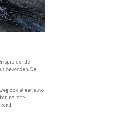
en spreider de
bus bevonden. De
rweg ook al een auto
ekening mee
ekend.