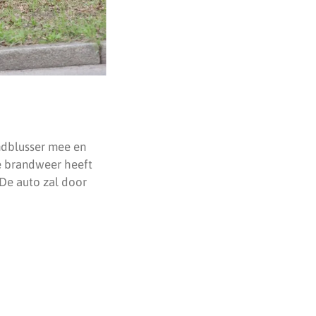
ndblusser mee en
e brandweer heeft
 De auto zal door