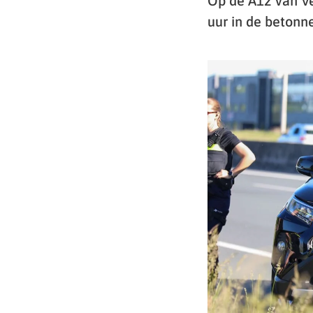
Op de A12 van V
uur in de betonn