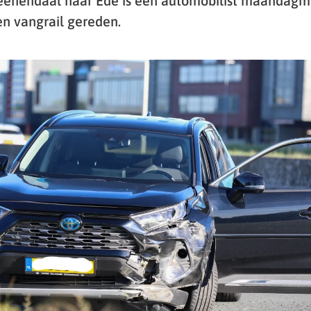
eenendaal naar Ede is een automobilist maandagm
en vangrail gereden.