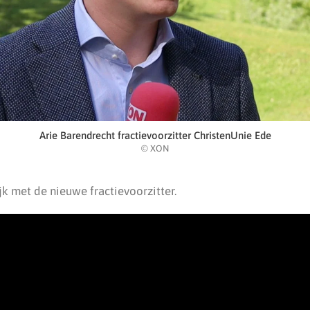
Arie Barendrecht fractievoorzitter ChristenUnie Ede
© XON
jk met de nieuwe fractievoorzitter.