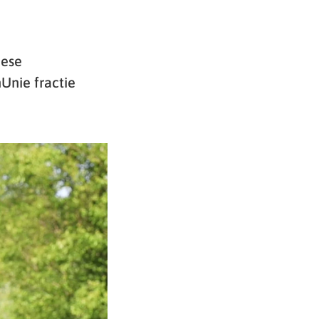
dese
nUnie fractie