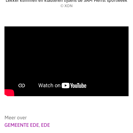
Lekker klimmen en klauteren tijdens de SAM Herfst sportweek
© XON
Meer over
GEMEENTE EDE
,
EDE