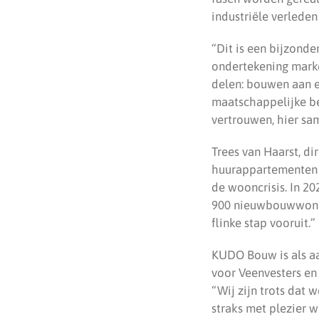
industriële verlede
“Dit is een bijzonde
ondertekening marke
delen: bouwen aan e
maatschappelijke be
vertrouwen, hier s
Trees van Haarst, di
huurappartementen n
de wooncrisis. In 2
900 nieuwbouwwonin
flinke stap vooruit.”
KUDO Bouw is als aa
voor Veenvesters en
“Wij zijn trots dat
straks met plezier w