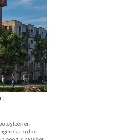
ht
ypologieën en
ngen die in drie
knipoog is naar het