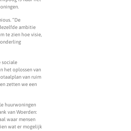
woningen.
nious. “De
dezelfde ambitie
 te zien hoe visie,
 onderling
 sociale
an het oplossen van
otaalplan van ruim
en zetten we een
ale huurwoningen
rank van Woerden:
daal waar mensen
zien wat er mogelijk