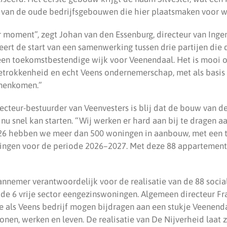
n van de oude bedrijfsgebouwen die hier plaatsmaken voor 
r moment”, zegt Johan van den Essenburg, directeur van Inge
ert de start van een samenwerking tussen drie partijen die 
en toekomstbestendige wijk voor Veenendaal. Het is mooi om
trokkenheid en echt Veens ondernemerschap, met als basis
amenkomen.”
recteur-bestuurder van Veenvesters is blij dat de bouw van de
u snel kan starten. “Wij werken er hard aan bij te dragen a
026 hebben we meer dan 500 woningen in aanbouw, met een t
gen voor de periode 2026–2027. Met deze 88 appartement
nnemer verantwoordelijk voor de realisatie van de 88 soci
 de 6 vrije sector eengezinswoningen. Algemeen directeur F
 we als Veens bedrijf mogen bijdragen aan een stukje Veenen
onen, werken en leven. De realisatie van De Nijverheid laat 