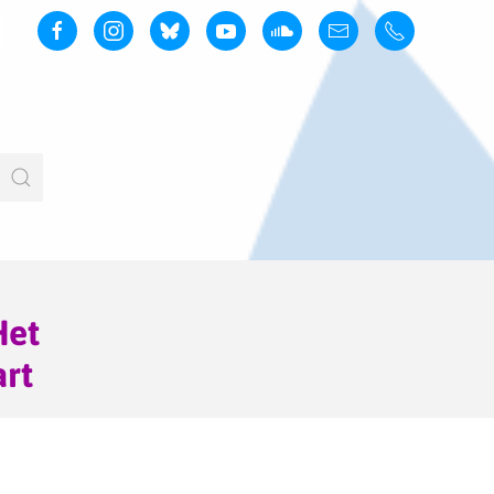
Het
art