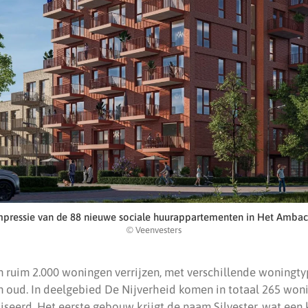
mpressie van de 88 nieuwe sociale huurappartementen in Het Ambac
© Veenvesters
 ruim 2.000 woningen verrijzen, met verschillende woningt
n oud. In deelgebied De Nijverheid komen in totaal 265 woni
seerd. Het eerste gebouw krijgt de naam Silvester, wat een 