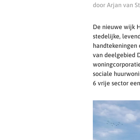
door Arjan van S
De nieuwe wijk 
stedelijke, leve
handtekeningen 
van deelgebied De
woningcorporati
sociale huurwoni
6 vrije sector e