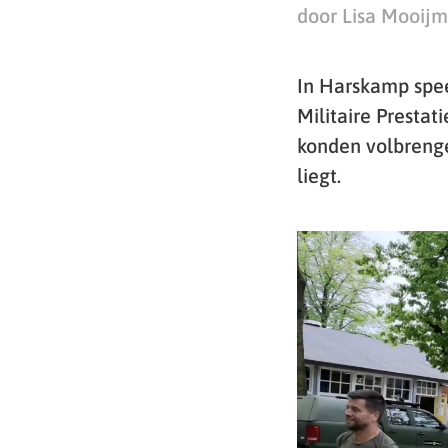
door Lisa Mooij
In Harskamp spe
Militaire Prestat
konden volbrenge
liegt.