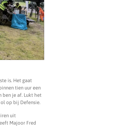
te is. Het gaat
innen tien uur een
n ben je af. Lukt het
dol op bij Defensie.
iren uit
heeft Majoor Fred