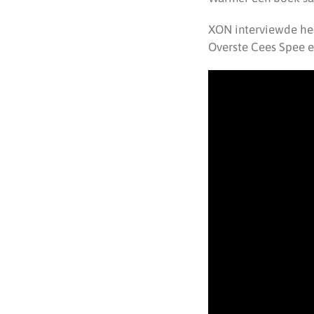
XON interviewde he
Overste Cees Spee e