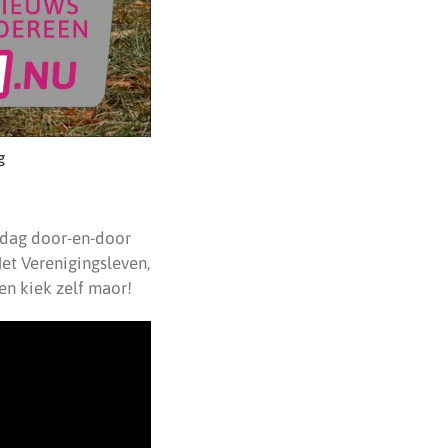
g
e dag door-en-door
et Verenigingsleven,
en kiek zelf maor!