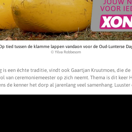
Op tied tussen de klamme lappen vandaon voor de Oud-Lunterse Da
© Yilva Robbesom
 is een échte traditie, vindt ook Gaartjan Kruutmoes, die d
rol van ceremoniemeester op zich neemt. Thema is dit keer H
ns de kenner het dorp al jarenlang veel samenhang. Luuster 