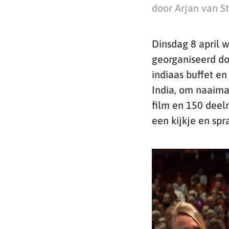
door Arjan van S
Dinsdag 8 april 
georganiseerd do
indiaas buffet en
India, om naaima
film en 150 deel
een kijkje en sp