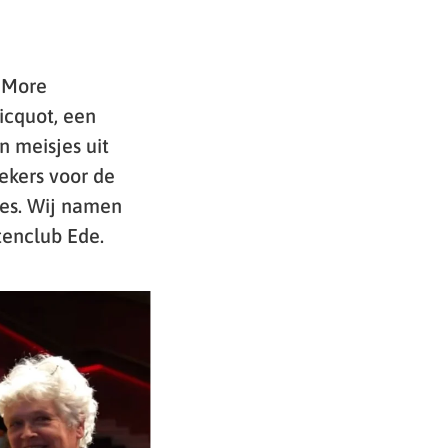
d More
icquot, een
n meisjes uit
ekers voor de
ces. Wij namen
tenclub Ede.