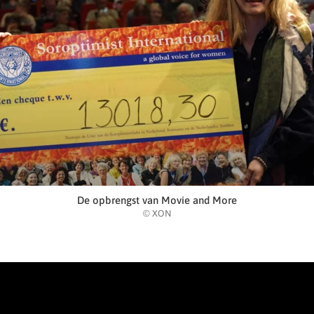
De opbrengst van Movie and More
© XON