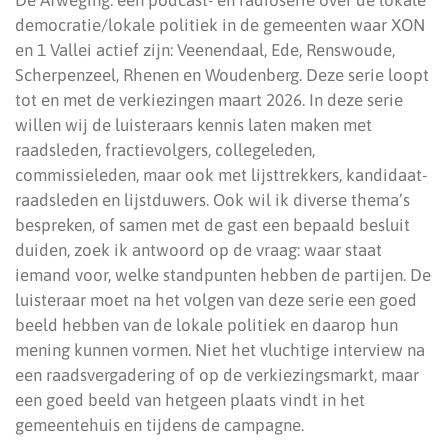
De Afweging: een podcast- en radioserie over de lokale
democratie/lokale politiek in de gemeenten waar XON
en 1 Vallei actief zijn: Veenendaal, Ede, Renswoude,
Scherpenzeel, Rhenen en Woudenberg. Deze serie loopt
tot en met de verkiezingen maart 2026. In deze serie
willen wij de luisteraars kennis laten maken met
raadsleden, fractievolgers, collegeleden,
commissieleden, maar ook met lijsttrekkers, kandidaat-
raadsleden en lijstduwers. Ook wil ik diverse thema’s
bespreken, of samen met de gast een bepaald besluit
duiden, zoek ik antwoord op de vraag: waar staat
iemand voor, welke standpunten hebben de partijen. De
luisteraar moet na het volgen van deze serie een goed
beeld hebben van de lokale politiek en daarop hun
mening kunnen vormen. Niet het vluchtige interview na
een raadsvergadering of op de verkiezingsmarkt, maar
een goed beeld van hetgeen plaats vindt in het
gemeentehuis en tijdens de campagne.