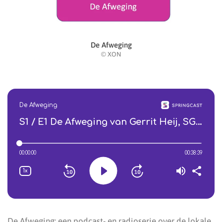
De Afweging
© XON
De Afweging: een podcast- en radioserie over de lokale