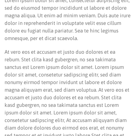
Lorem ipsum dolor sit amet, consectetur adipiscing elit,
sed do eiusmod tempor incididunt ut labore et dolore
magna aliqua. Ut enim ad minim veniam. Duis aute irure
dolor in reprehenderit in voluptate velit esse cillum
dolore eu fugiat nulla pariatur. Sea te hinc legimus
omnesque, per et dicat scaevola.
At vero eos et accusam et justo duo dolores et ea
rebum. Stet clita kasd gubergren, no sea takimata
sanctus est Lorem ipsum dolor sit amet. Lorem ipsum
dolor sit amet, consetetur sadipscing elitr, sed diam
nonumy eirmod tempor invidunt ut labore et dolore
magna aliquyam erat, sed diam voluptua. At vero eos et
accusam et justo duo dolores et ea rebum. Stet clita
kasd gubergren, no sea takimata sanctus est Lorem
ipsum dolor sit amet. Lorem ipsum dolor sit amet,
consetetur sadipscing elitr, At accusam aliquyam diam
diam dolore dolores duo eirmod eos erat, et nonumy
sed tempor et et invidunt justo labore Stet clita ea et