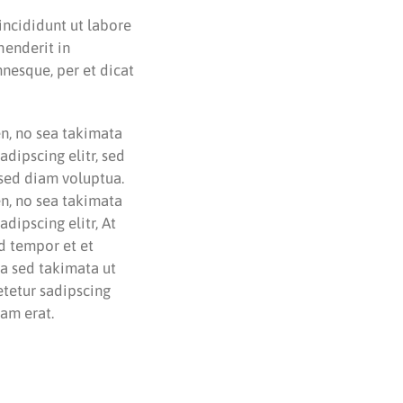
incididunt ut labore
henderit in
mnesque, per et dicat
en, no sea takimata
dipscing elitr, sed
sed diam voluptua.
en, no sea takimata
dipscing elitr, At
d tempor et et
ea sed takimata ut
etetur sadipscing
am erat.