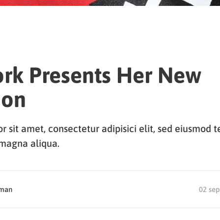
ork Presents Her New
ion
 sit amet, consectetur adipisici elit, sed eiusmod 
 magna aliqua.
dman
02 se