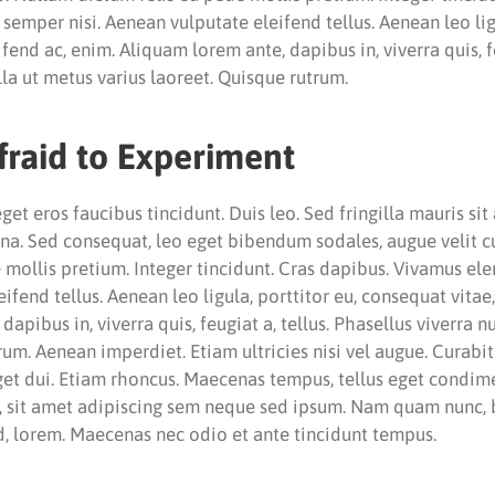
mper nisi. Aenean vulputate eleifend tellus. Aenean leo ligu
fend ac, enim. Aliquam lorem ante, dapibus in, viverra quis, fe
lla ut metus varius laoreet. Quisque rutrum.
fraid to Experiment
eget eros faucibus tincidunt. Duis leo. Sed fringilla mauris si
gna. Sed consequat, leo eget bibendum sodales, augue velit 
 mollis pretium. Integer tincidunt. Cras dapibus. Vivamus e
fend tellus. Aenean leo ligula, porttitor eu, consequat vitae,
apibus in, viverra quis, feugiat a, tellus. Phasellus viverra n
rum. Aenean imperdiet. Etiam ultricies nisi vel augue. Curabi
 eget dui. Etiam rhoncus. Maecenas tempus, tellus eget condi
 sit amet adipiscing sem neque sed ipsum. Nam quam nunc, bl
id, lorem. Maecenas nec odio et ante tincidunt tempus.