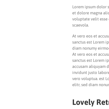
Lorem ipsum dolor si
et dolore magna aliq
voluptate velit esse
scaevola.
At vero eos et accus
sanctus est Lorem ip
diam nonumy eirmod 
At vero eos et accus
sanctus est Lorem ip
accusam aliquyam di
invidunt justo labor
vero voluptua. est L
elitr, sed diam non
Lovely Ret