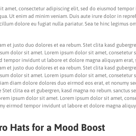
t amet, consectetur adipiscing elit, sed do eiusmod tempor 
ua. Ut enim ad minim veniam. Duis aute irure dolor in repre
 cillum dolore eu fugiat nulla pariatur. Sea te hinc legimus o
am et justo duo dolores et ea rebum. Stet clita kasd gubergr
sum dolor sit amet. Lorem ipsum dolor sit amet, consetetur sa
tempor invidunt ut labore et dolore magna aliquyam erat, 
am et justo duo dolores et ea rebum. Stet clita kasd gubergr
sum dolor sit amet. Lorem ipsum dolor sit amet, consetetur sa
am diam dolore dolores duo eirmod eos erat, et nonumy se
e Stet clita ea et gubergren, kasd magna no rebum. sanctus s
orem ipsum dolor sit amet. Lorem ipsum dolor sit amet, cons
umy eirmod tempor invidunt ut labore et dolore magna aliquy
ro Hats for a Mood Boost