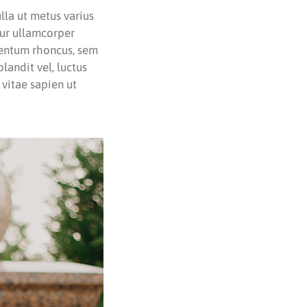
ulla ut metus varius
tur ullamcorper
mentum rhoncus, sem
andit vel, luctus
 vitae sapien ut