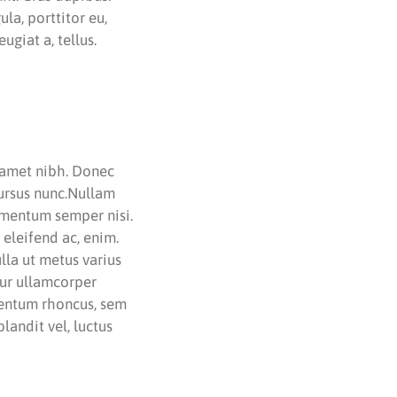
la, porttitor eu,
ugiat a, tellus.
t amet nibh. Donec
cursus nunc.Nullam
lementum semper nisi.
 eleifend ac, enim.
ulla ut metus varius
tur ullamcorper
mentum rhoncus, sem
andit vel, luctus