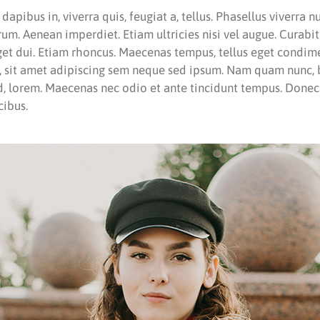
apibus in, viverra quis, feugiat a, tellus. Phasellus viverra n
rum. Aenean imperdiet. Etiam ultricies nisi vel augue. Curabi
 eget dui. Etiam rhoncus. Maecenas tempus, tellus eget condi
 sit amet adipiscing sem neque sed ipsum. Nam quam nunc, bl
id, lorem. Maecenas nec odio et ante tincidunt tempus. Donec
cibus.