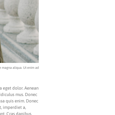
re magna aliqua. Ut enim ad
a eget dolor. Aenean
ridiculus mus. Donec
assa quis enim. Donec
t, imperdiet a,
unt. Cras dapibus.