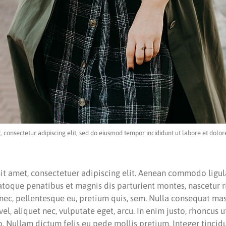
, consectetur adipiscing elit, sed do eiusmod tempor incididunt ut labore et dolo
it amet, consectetuer adipiscing elit. Aenean commodo ligul
atoque penatibus et magnis dis parturient montes, nascetur 
s nec, pellentesque eu, pretium quis, sem. Nulla consequat m
 vel, aliquet nec, vulputate eget, arcu. In enim justo, rhoncus u
to. Nullam dictum felis eu pede mollis pretium. Integer tincid