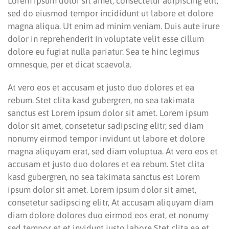
Lorem ipsum dolor sit amet, consectetur adipiscing elit,
sed do eiusmod tempor incididunt ut labore et dolore
magna aliqua. Ut enim ad minim veniam. Duis aute irure
dolor in reprehenderit in voluptate velit esse cillum
dolore eu fugiat nulla pariatur. Sea te hinc legimus
omnesque, per et dicat scaevola.
At vero eos et accusam et justo duo dolores et ea
rebum. Stet clita kasd gubergren, no sea takimata
sanctus est Lorem ipsum dolor sit amet. Lorem ipsum
dolor sit amet, consetetur sadipscing elitr, sed diam
nonumy eirmod tempor invidunt ut labore et dolore
magna aliquyam erat, sed diam voluptua. At vero eos et
accusam et justo duo dolores et ea rebum. Stet clita
kasd gubergren, no sea takimata sanctus est Lorem
ipsum dolor sit amet. Lorem ipsum dolor sit amet,
consetetur sadipscing elitr, At accusam aliquyam diam
diam dolore dolores duo eirmod eos erat, et nonumy
sed tempor et et invidunt justo labore Stet clita ea et